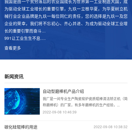
我国是由一个贫穷落后的农业国成长为世界第一工业制造大国，成
为驱动全球工业增长的重要引擎，九玖一立根华夏，为华夏树立机
械行业企业品牌是九玖一每位同仁的责任，您的选择是九玖一及您
企业的荣幸，我们将不忘初心、齐心并进、为成为驱动全球工业增
长的重要引擎而奋斗…
991让工业生生不息….
查看更多
新闻资讯
自动型磨棒机产品介绍
我厂是一间专业生产陶瓷窑炉瓷质辊棒清洁矫正机（简
称磨棒机）的厂家，有多年磨棒机的生产经验，...
2022-09-08 10:46:39
碳化硅辊棒的用途
2022-09-08 10:38:32