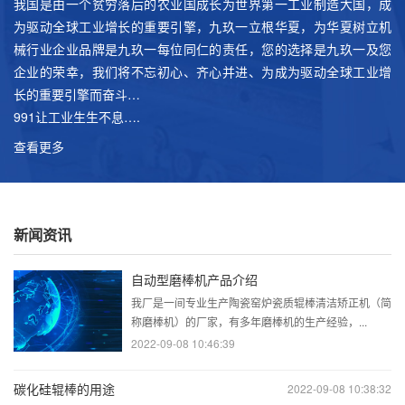
我国是由一个贫穷落后的农业国成长为世界第一工业制造大国，成
为驱动全球工业增长的重要引擎，九玖一立根华夏，为华夏树立机
械行业企业品牌是九玖一每位同仁的责任，您的选择是九玖一及您
企业的荣幸，我们将不忘初心、齐心并进、为成为驱动全球工业增
长的重要引擎而奋斗…
991让工业生生不息….
查看更多
新闻资讯
自动型磨棒机产品介绍
我厂是一间专业生产陶瓷窑炉瓷质辊棒清洁矫正机（简
称磨棒机）的厂家，有多年磨棒机的生产经验，...
2022-09-08 10:46:39
碳化硅辊棒的用途
2022-09-08 10:38:32