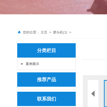
您的位置：
主页
>
磨头机(1)
>
分类栏目
案例展示
推荐产品
联系我们