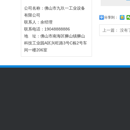
公司名称：佛山市九玖一工业设备
有限公司
分享到：
联系人：余经理
联系电话：19048888886
上一篇：
没有
地 址：佛山市南海区狮山镇狮山
科技工业园A区兴旺路3号C栋2号车
间一楼206室